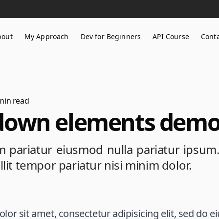
bout
My Approach
Dev for Beginners
API Course
Cont
in read
own elements demo
lum pariatur eiusmod nulla pariatur ipsum
lit tempor pariatur nisi minim dolor.
or sit amet, consectetur adipisicing elit, sed do