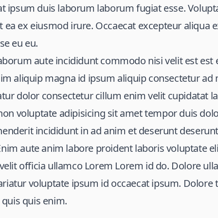
tat ipsum duis laborum laborum fugiat esse. Volupt
 ea ex eiusmod irure. Occaecat excepteur aliqua e
sse eu eu.
aborum aute incididunt commodo nisi velit est est el
nim aliquip magna id ipsum aliquip consectetur ad n
atur dolor consectetur cillum enim velit cupidatat 
n non voluptate adipisicing sit amet tempor duis dol
henderit incididunt in ad anim et deserunt deserun
nim aute anim labore proident laboris voluptate eli
 velit officia ullamco Lorem Lorem id do. Dolore u
riatur voluptate ipsum id occaecat ipsum. Dolore
quis quis enim.