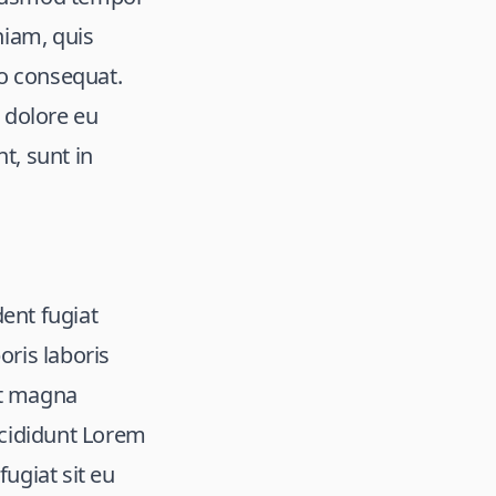
niam, quis
do consequat.
m dolore eu
t, sunt in
dent fugiat
ris laboris
et magna
ncididunt Lorem
fugiat sit eu