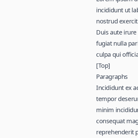
incididunt ut l
nostrud exercit
Duis aute irure
fugiat nulla pa
culpa qui offic
[Top]
Paragraphs
Incididunt ex a
tempor deserun
minim incididun
consequat magn
reprehenderit pr