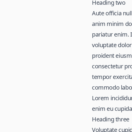
Heading two
Aute officia nu
anim minim dolo
pariatur enim.
voluptate dolor 
proident eiusmo
consectetur pro
tempor exercita
commodo labori
Lorem incididun
enim eu cupidat
Heading three
Voluptate cupid