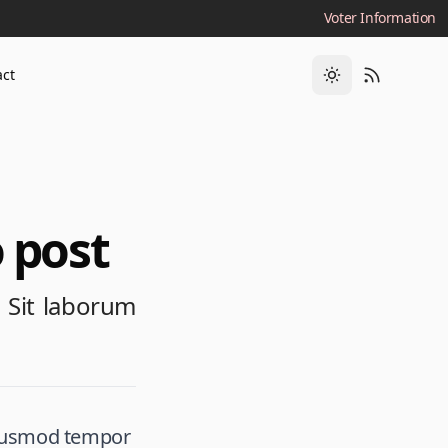
Voter Information
act
 post
. Sit laborum
 eiusmod tempor