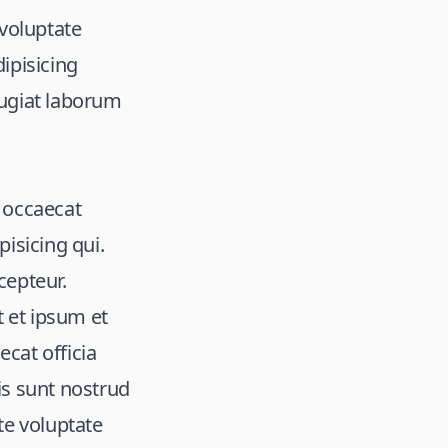
 voluptate
ipisicing
fugiat laborum
 occaecat
isicing qui.
cepteur.
t et ipsum et
ecat officia
ris sunt nostrud
te voluptate