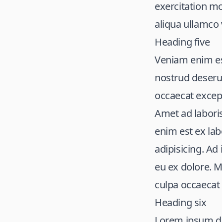
exercitation mo
aliqua ullamco 
Heading five
Veniam enim es
nostrud deseru
occaecat excep
Amet ad labori
enim est ex labo
adipisicing. Ad
eu ex dolore. Mo
culpa occaecat 
Heading six
Lorem ipsum dol