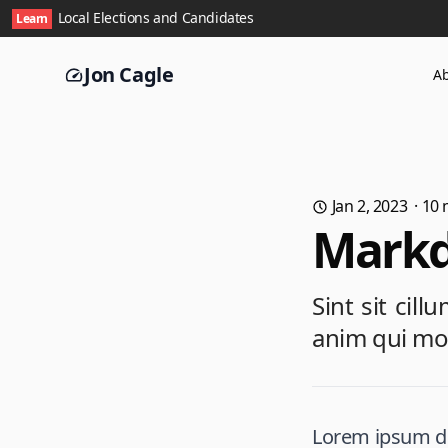
Local Elections and Candidates
Learn
Jon Cagle
A
Jan 2, 2023
·
10
m
Markd
Sint sit cil
anim qui mol
Lorem ipsum dol