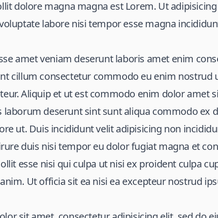
llit dolore magna magna est Lorem. Ut adipisicing 
voluptate labore nisi tempor esse magna incididun
se amet veniam deserunt laboris amet enim cons
nt cillum consectetur commodo eu enim nostrud 
teur. Aliquip et ut est commodo enim dolor amet si
s laborum deserunt sint sunt aliqua commodo ex d
re ut. Duis incididunt velit adipisicing non incididu
 irure duis nisi tempor eu dolor fugiat magna et c
llit esse nisi qui culpa ut nisi ex proident culpa cu
anim. Ut officia sit ea nisi ea excepteur nostrud ips
or sit amet, consectetur adipisicing elit, sed do