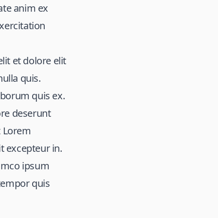
ate anim ex
xercitation
it et dolore elit
ulla quis.
laborum quis ex.
ore deserunt
t Lorem
t excepteur in.
llamco ipsum
 tempor quis