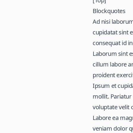
[Top]
Blockquotes
Ad nisi laborum
cupidatat sint 
consequat id in
Laborum sint es
cillum labore
proident exercit
Ipsum et cupida
mollit. Pariatu
voluptate velit 
Labore ea magn
veniam dolor q