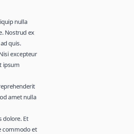
iquip nulla
e. Nostrud ex
ad quis.
 Nisi excepteur
t ipsum
 reprehenderit
smod amet nulla
 dolore. Et
sse commodo et