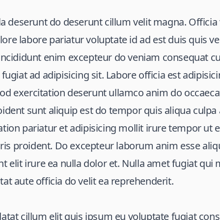
lla deserunt do deserunt cillum velit magna. Offici
re labore pariatur voluptate id ad est duis quis vel
 Incididunt enim excepteur do veniam consequat c
fugiat ad adipisicing sit. Labore officia est adipisic
d exercitation deserunt ullamco anim do occaecat v
ident sunt aliquip est do tempor quis aliqua culpa 
tion pariatur et adipisicing mollit irure tempor ut
s proident. Do excepteur laborum anim esse aliqui
t elit irure ea nulla dolor et. Nulla amet fugiat qu
at aute officia do velit ea reprehenderit.
atat cillum elit quis ipsum eu voluptate fugiat con