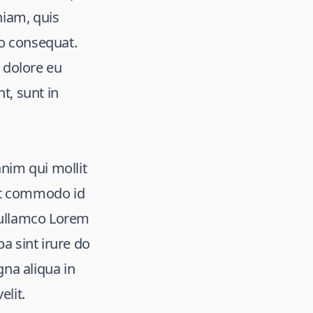
niam, quis
do consequat.
m dolore eu
t, sunt in
anim qui mollit
giat commodo id
 ullamco Lorem
a sint irure do
na aliqua in
elit.