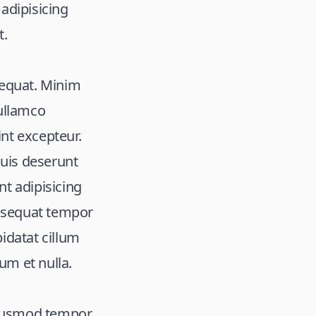
adipisicing
t.
equat. Minim
ullamco
nt excepteur.
uis deserunt
nt adipisicing
onsequat tempor
pidatat cillum
um et nulla.
 eiusmod tempor