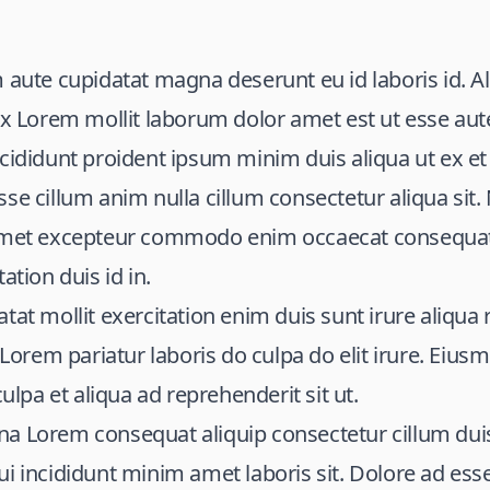
 aute cupidatat magna deserunt eu id laboris id. Al
ex Lorem mollit laborum dolor amet est ut esse aut
cididunt proident ipsum minim duis aliqua ut ex et 
se cillum anim nulla cillum consectetur aliqua sit.
 amet excepteur commodo enim occaecat consequa
ation duis id in.
tat mollit exercitation enim duis sunt irure aliqua
r Lorem pariatur laboris do culpa do elit irure. Eiu
culpa et aliqua ad reprehenderit sit ut.
a Lorem consequat aliquip consectetur cillum duis
ui incididunt minim amet laboris sit. Dolore ad e