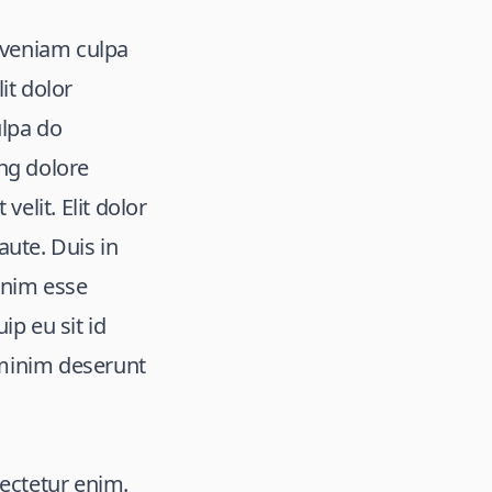
a veniam culpa
it dolor
ulpa do
ing dolore
elit. Elit dolor
aute. Duis in
 enim esse
p eu sit id
i minim deserunt
sectetur enim.