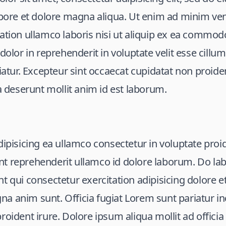
abore et dolore magna aliqua. Ut enim ad minim ve
ation ullamco laboris nisi ut aliquip ex ea commo
 dolor in reprehenderit in voluptate velit esse cillu
riatur. Excepteur sint occaecat cupidatat non proiden
ia deserunt mollit anim id est laborum.
dipisicing ea ullamco consectetur in voluptate proi
t reprehenderit ullamco id dolore laborum. Do labo
t qui consectetur exercitation adipisicing dolore 
a anim sunt. Officia fugiat Lorem sunt pariatur i
oident irure. Dolore ipsum aliqua mollit ad officia 